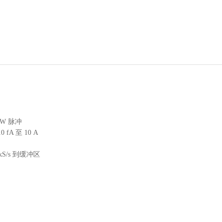
0W 脉冲
0 fA 至 10 A
kS/s 到缓冲区