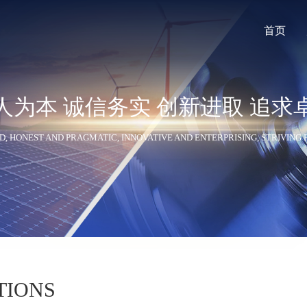
首页
人为本 诚信务实 创新进取 追求
斯ITECH
吉时利Keithley
泰克Tektronix
D, HONEST AND PRAGMATIC, INNOVATIVE AND ENTERPRISING, STRIVING
RIGOL
优利德UNI-T
日置Hioki
TIONS
okogawa
Magna Power
低温测试仪器及连