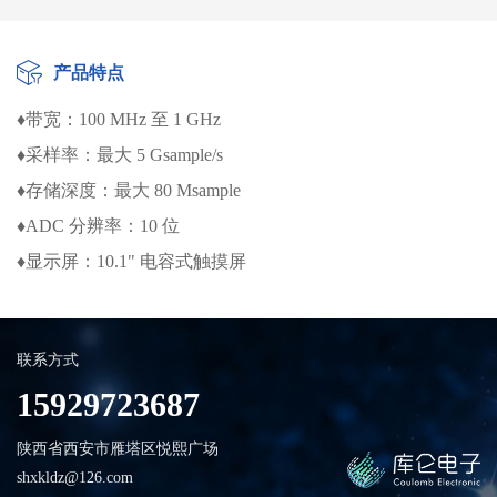
产品特点
♦带宽：100 MHz 至 1 GHz
♦采样率：最大 5 Gsample/s
♦存储深度：最大 80 Msample
♦ADC 分辨率：10 位
♦显示屏：10.1" 电容式触摸屏
联系方式
15929723687
陕西省西安市雁塔区悦熙广场
shxkldz@126.com