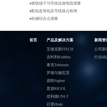
♦接线端子与导线连接电阻测量
♦配电盘母线及导线接点检测
♦机械结合点测量
首页
产品及解决方案
新闻资
艾德克斯ITECH
公司新
吉时利Keithley
行业动
泰克Tektronix
罗德与施瓦茨
鼎阳Siglent
普源RIGOL
优利德UNI-T
日置Hioki