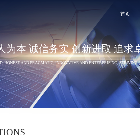
首页
人为本 诚信务实 创新进取 追求
斯ITECH
吉时利Keithley
泰克Tektronix
D, HONEST AND PRAGMATIC, INNOVATIVE AND ENTERPRISING, STRIVING
RIGOL
优利德UNI-T
日置Hioki
TIONS
okogawa
Magna Power
低温测试仪器及连