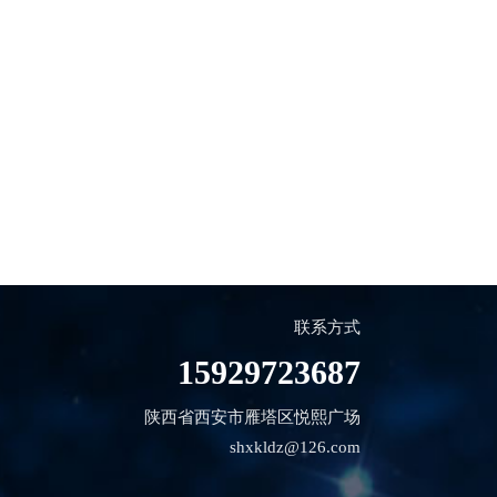
联系方式
15929723687
陕西省西安市雁塔区悦熙广场
shxkldz@126.com