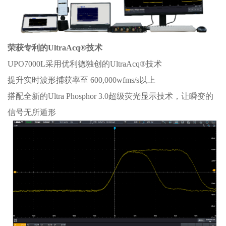
荣获专利的UltraAcq®技术
UPO7000L采用优利德独创的UltraAcq®技术
提升实时波形捕获率至 600,000wfms/s以上
搭配全新的Ultra Phosphor 3.0超级荧光显示技术，让瞬变的
信号无所遁形