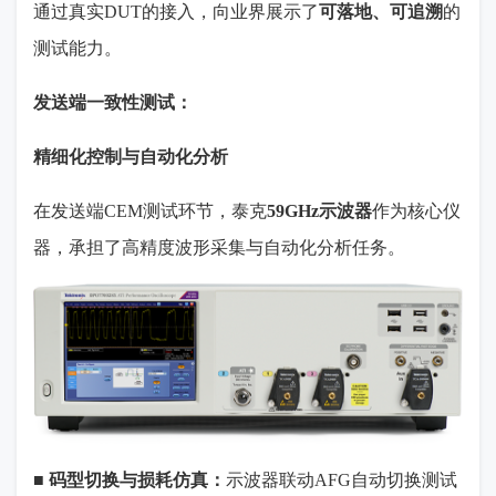
通过真实
DUT
的接入，向业界展示了
可落地、可追溯
的
测试能力。
发送端一致性测试：
精细化控制与自动化分析
在发送端
CEM测试环节，泰克
59GHz示波器
作为核心仪
器，承担了高精度波形采集与自动化分析任务。
■
码型切换与损耗仿真：
示波器联动
AFG
自动切换测试