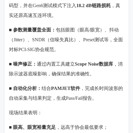
码型，并在
Gen6
测试模式下注入
18.2 dB
链路损耗
，真
实还原高速互连环境。
■
参数测量覆盖全面：
包括眼图（眼高
/
眼宽）、抖动
（
Jitter
）、
SNDR
（信噪失真比）、
Preset
测试等，全面
对标
PCI-SIG
协会规范。
■
噪声修正：
通过内置工具建立
Scope Noise
数据库
，消
除示波器底噪影响，确保结果的准确性。
■
自动化分析：
结合
PAMJET
软件
，完成长时间波形的
自动采集与结果判定，生成
Pass/Fail
报告。
现场结果表明：
■
眼高、眼宽裕量充足
，远高于协会最低要求；