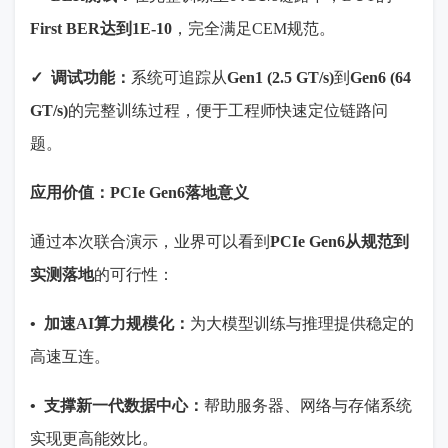
First BER
达到
1E-10
，完全满足
CEM
规范。
✓
调试功能：
系统可追踪从
Gen1 (2.5 GT/s)
到
Gen6 (64
GT/s)
的完整训练过程，便于工程师快速定位链路问
题。
应用价值：
PCIe Gen6
落地意义
通过本次联合演示，业界可以看到
PCIe Gen6
从规范到
实测落地
的可行性：
•
加速
AI
算力规模化：
为大模型训练与推理提供稳定的
高速互连。
•
支撑新一代数据中心：
帮助服务器、网络与存储系统
实现更高能效比。