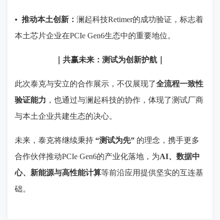
•
推动本土创新：
澜起科技
Retimer
的成功验证，标志着
本土芯片企业在
PCIe Gen6
生态中的重要地位。
｜共赢未来：测试为创新护航｜
此次泰克与安立的合作展示，不仅展现了
全流程一致性
验证能力
，也通过与澜起科技的协作，体现了测试厂商
与本土企业共建生态的决心。
未来，泰克将继续秉持
“
测试为先
”
的理念，携手更多
合作伙伴推动
PCIe Gen6
的产业化落地，为
AI
、数据中
心、新能源与高性能计算
等前沿应用提供坚实的互连基
础。