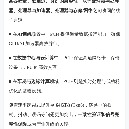
高吞吐量、低延迟、良好的兼容性
，成为
处理器与处理
器、处理器与加速器、处理器与存储
/
网络
之间协同的核
心通道。
■
在
AI
训练
场景中，
PCIe
提供海量数据搬运能力，确保
GPU/AI
加速器高效并行。
■
在
数据中心与云计算
中，
PCIe
保证高速网络卡、存储
设备与
CPU
的高效交互。
■
在
车规与边缘计算
领域，
PCIe
则是实时处理与低功耗
优化的基础设施。
随着速率跨越式提升至
64GT/s (
Gen6
)
，链路中的损
耗、抖动、误码等问题更加突出，
一致性验证和信号完
整性保障
成为产业升级的关键。