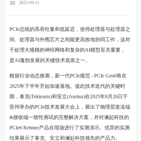
2025-09-11
PCIe
总线的高吞吐量和低延迟，使得处理器与处理器之
间、处理器与外围芯片之间能更高效地协同工作，这对
于处理大规模的神经网络和复杂的
AI
模型至关重要，
是
AI
蓬勃发展的关键技术底座之一。
根据行业动态推测，新一代
PCIe
规范
- PCIe Gen6
将在
2025
年下半年开始加速落地。值此技术迭代的关键时
期，泰克
(Tektronix)
和安立
(Anritsu)
在
2025
年
8
月
26
日于
苏州举办的
PCIe
技术发展大会上，展出了物理层发送端
&
接收端一致性测试的完整解决方案，并对澜起科技的
PCIe6 Retimer
产品在现场进行了实测演示。优异的实测
结果展示了泰克、安立和澜起科技领先的产品力。