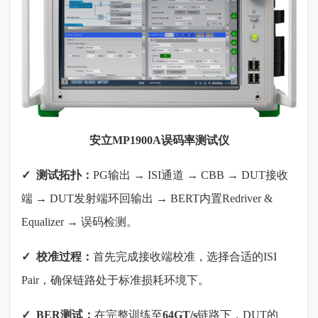
安立
MP1900A
误码率测试仪
✓
测试拓扑：
PG
输出
→ ISI
通道
→ CBB → DUT
接收
端
→ DUT
发射端环回输出
→ BERT
内置
Redriver &
Equalizer →
误码检测。
✓
校准过程：
首先完成接收端校准，选择合适的
ISI
Pair
，确保链路处于标准损耗环境下。
✓
BER
测试：
在完整训练至
64GT/s
链路下，
DUT
的